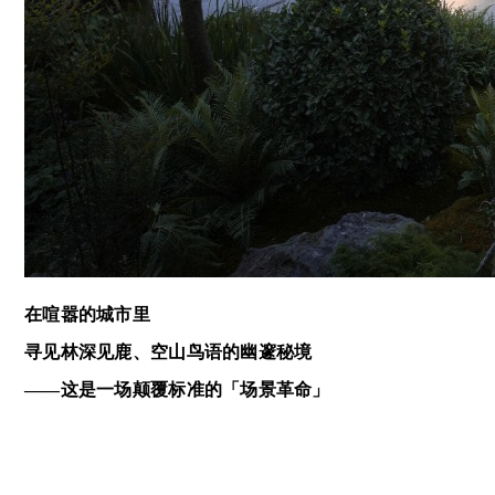
在喧嚣的城市里
寻见林深见鹿、空山鸟语的幽邃秘境
——这是一场颠覆标准的「场景革命」