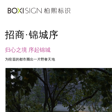
招商·锦城序
归心之境 序起锦城
为喧嚣的都市圈出一片野奢天地