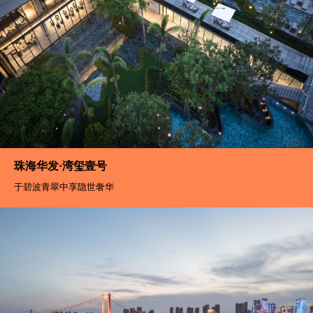
珠海华发·湾玺壹号
于碧波青翠中享隐世奢华