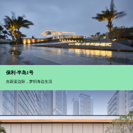
保利·半岛1号
在蔚蓝边际，梦织海边生活