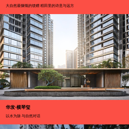
大自然最慷慨的馈赠 稻田里的诗意与远方
华发·横琴玺
以水为脉 与自然对话