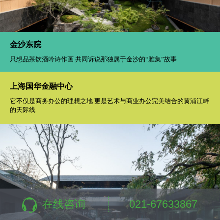
孩子们在这场旅行中探索成长，学会观察，学会倾听，学会爱护
郑州保利璞悦
诗意栖居天地间 和谐宁静共悠然
在线咨询
021-67633867