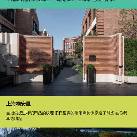
上海桐安里
当指尖抚过标识凹凸的纹理 旧日里弄的喧闹声仿佛穿透了时光 在你我
耳边响起