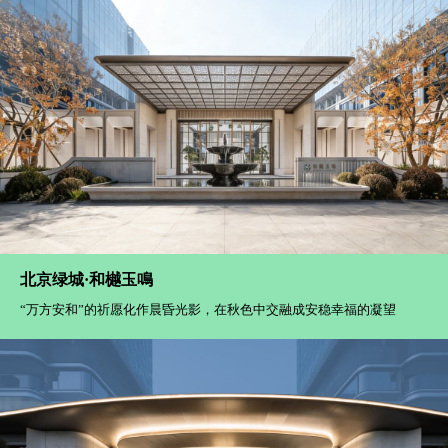
北京绿城·和樾玉鳴
“万方安和”的祈愿化作晨昏光影，在秋色中交融成安稳幸福的凝望