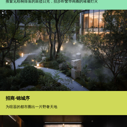
推窗见梧桐筛落的斑驳日光，抬步即繁华商圈的璀璨灯火
招商·锦城序
为喧嚣的都市圈出一片野奢天地