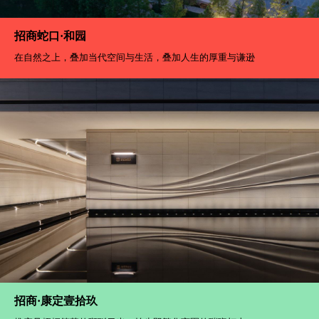
招商蛇口·和园
在自然之上，叠加当代空间与生活，叠加人生的厚重与谦逊
招商·康定壹拾玖