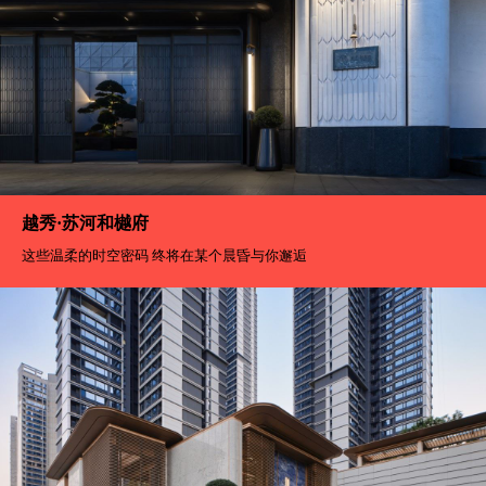
越秀·苏河和樾府
这些温柔的时空密码 终将在某个晨昏与你邂逅