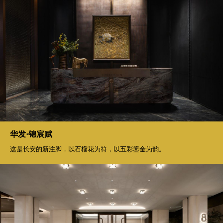
华发·锦宸赋
这是长安的新注脚，以石榴花为符，以五彩鎏金为韵。