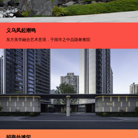
义乌凤起潮鸣
东方美学融合艺术意境，于闹市之中品隐奢雅院
招商外滩玺