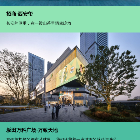
招商·西安玺
长安的厚重，在一瓣山茶里悄然绽放
坂田万科广场·万致天地
在钢筋构筑的都市丛林里， 我们珍藏着一座城市的脉动与呼吸