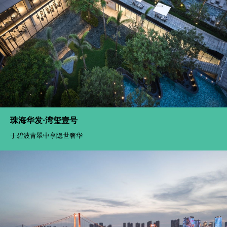
珠海华发·湾玺壹号
于碧波青翠中享隐世奢华