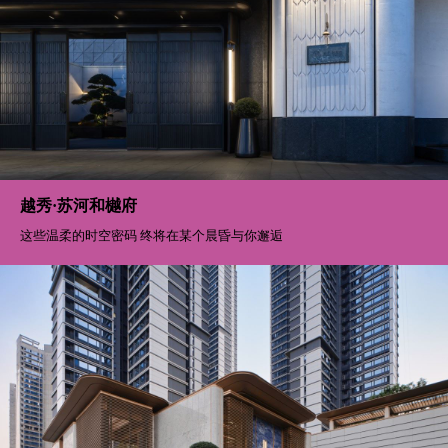
越秀·苏河和樾府
这些温柔的时空密码 终将在某个晨昏与你邂逅