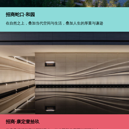
招商蛇口·和园
在自然之上，叠加当代空间与生活，叠加人生的厚重与谦逊
招商·康定壹拾玖