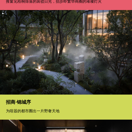
推窗见梧桐筛落的斑驳日光，抬步即繁华商圈的璀璨灯火
招商·锦城序
为喧嚣的都市圈出一片野奢天地