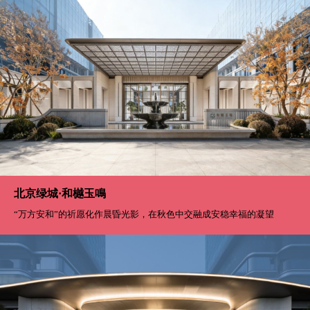
北京绿城·和樾玉鳴
“万方安和”的祈愿化作晨昏光影，在秋色中交融成安稳幸福的凝望