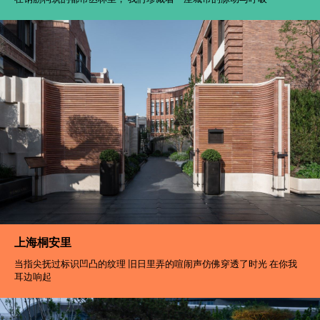
上海桐安里
当指尖抚过标识凹凸的纹理 旧日里弄的喧闹声仿佛穿透了时光 在你我
耳边响起