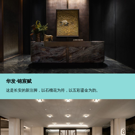
华发·锦宸赋
这是长安的新注脚，以石榴花为符，以五彩鎏金为韵。