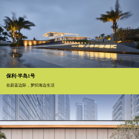
保利·半岛1号
在蔚蓝边际，梦织海边生活