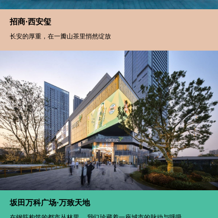
招商·西安玺
长安的厚重，在一瓣山茶里悄然绽放
坂田万科广场·万致天地
在钢筋构筑的都市丛林里， 我们珍藏着一座城市的脉动与呼吸