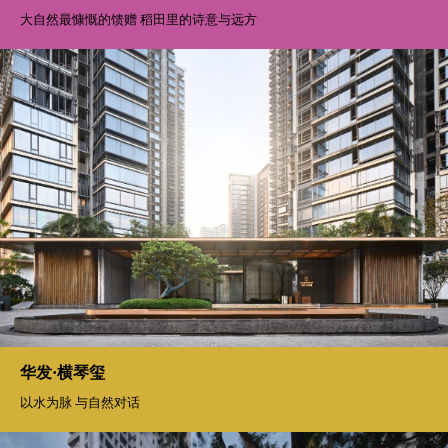
大自然最慷慨的馈赠 稻田里的诗意与远方
华发·横琴玺
以水为脉 与自然对话