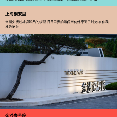
上海桐安里
当指尖抚过标识凹凸的纹理 旧日里弄的喧闹声仿佛穿透了时光 在你我
耳边响起