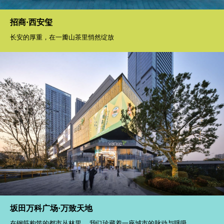
招商·西安玺
长安的厚重，在一瓣山茶里悄然绽放
坂田万科广场·万致天地
在钢筋构筑的都市丛林里， 我们珍藏着一座城市的脉动与呼吸