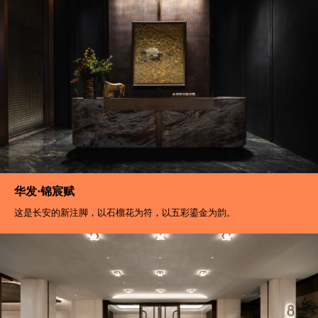
华发·锦宸赋
这是长安的新注脚，以石榴花为符，以五彩鎏金为韵。