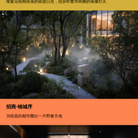
推窗见梧桐筛落的斑驳日光，抬步即繁华商圈的璀璨灯火
招商·锦城序
为喧嚣的都市圈出一片野奢天地