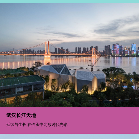
珠海华发·湾玺壹号
于碧波青翠中享隐世奢华