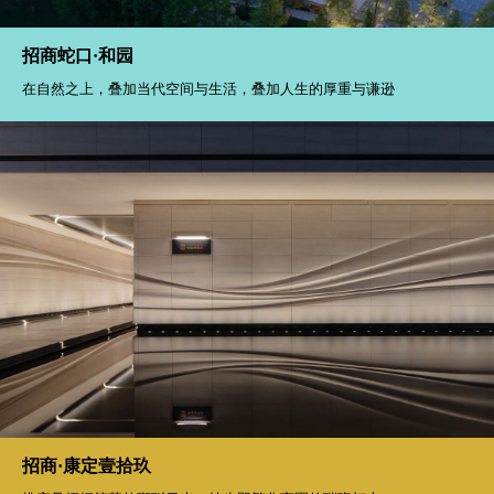
招商蛇口·和园
在自然之上，叠加当代空间与生活，叠加人生的厚重与谦逊
招商·康定壹拾玖