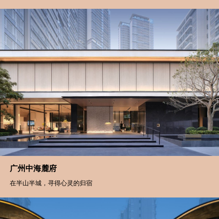
保利·半岛1号
在蔚蓝边际，梦织海边生活