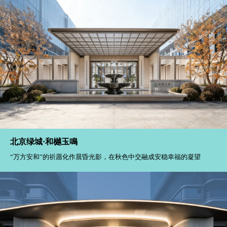
北京绿城·和樾玉鳴
“万方安和”的祈愿化作晨昏光影，在秋色中交融成安稳幸福的凝望