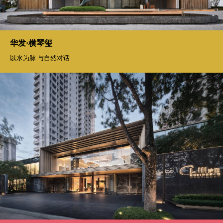
大自然最慷慨的馈赠 稻田里的诗意与远方
华发·横琴玺
以水为脉 与自然对话