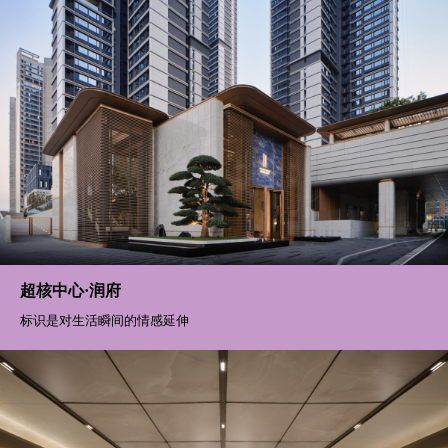
越秀·苏河和樾府
这些温柔的时空密码 终将在某个晨昏与你邂逅