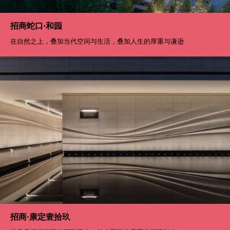
招商蛇口·和园
在自然之上，叠加当代空间与生活，叠加人生的厚重与谦逊
招商·康定壹拾玖