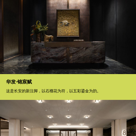
华发·锦宸赋
这是长安的新注脚，以石榴花为符，以五彩鎏金为韵。