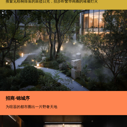
推窗见梧桐筛落的斑驳日光，抬步即繁华商圈的璀璨灯火
招商·锦城序
为喧嚣的都市圈出一片野奢天地