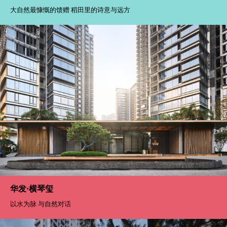
大自然最慷慨的馈赠 稻田里的诗意与远方
华发·横琴玺
以水为脉 与自然对话