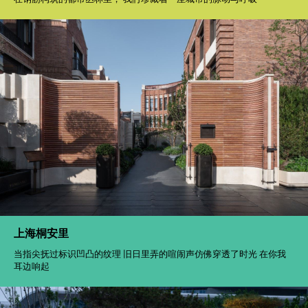
上海桐安里
当指尖抚过标识凹凸的纹理 旧日里弄的喧闹声仿佛穿透了时光 在你我
耳边响起