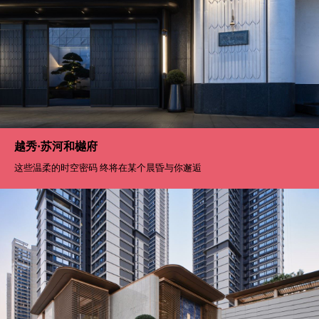
越秀·苏河和樾府
这些温柔的时空密码 终将在某个晨昏与你邂逅