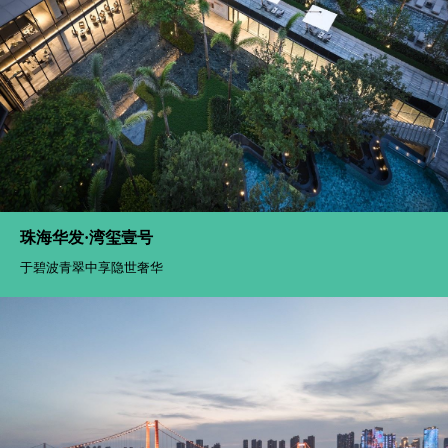
珠海华发·湾玺壹号
于碧波青翠中享隐世奢华