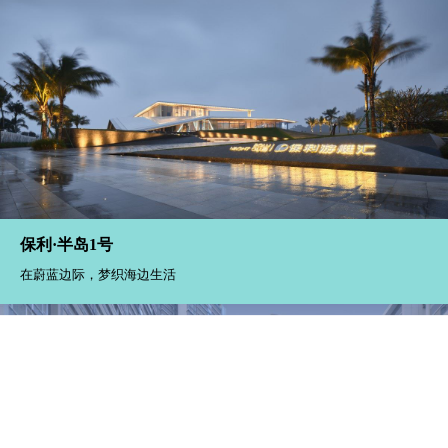
保利·半岛1号
在蔚蓝边际，梦织海边生活