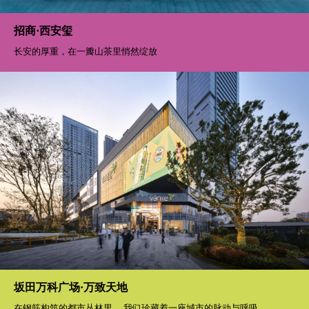
招商·西安玺
长安的厚重，在一瓣山茶里悄然绽放
坂田万科广场·万致天地
在钢筋构筑的都市丛林里， 我们珍藏着一座城市的脉动与呼吸