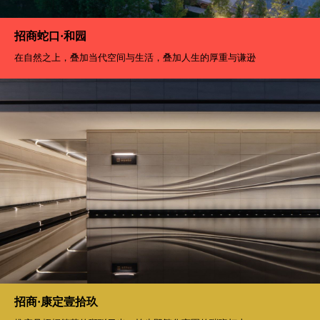
招商蛇口·和园
在自然之上，叠加当代空间与生活，叠加人生的厚重与谦逊
招商·康定壹拾玖