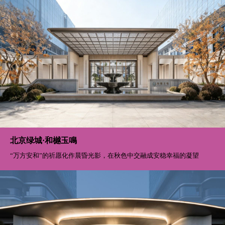
北京绿城·和樾玉鳴
“万方安和”的祈愿化作晨昏光影，在秋色中交融成安稳幸福的凝望