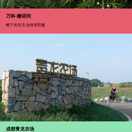
万科·檐语间
檐下有生活 自然有野趣
成都青龙农场