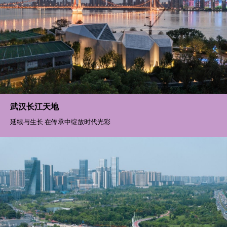
武汉长江天地
延续与生长 在传承中绽放时代光彩