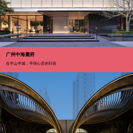
广州中海麓府
在半山半城，寻得心灵的归宿