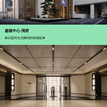
超核中心·润府
标识是对生活瞬间的情感延伸