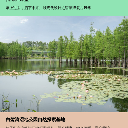
东方美学融合艺术意境，于闹市之中品隐奢雅院
招商外滩玺
承上过去，启下未来。以现代设计之语演绎复古风华