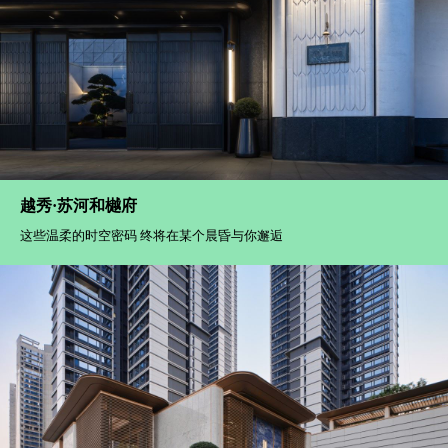
越秀·苏河和樾府
这些温柔的时空密码 终将在某个晨昏与你邂逅