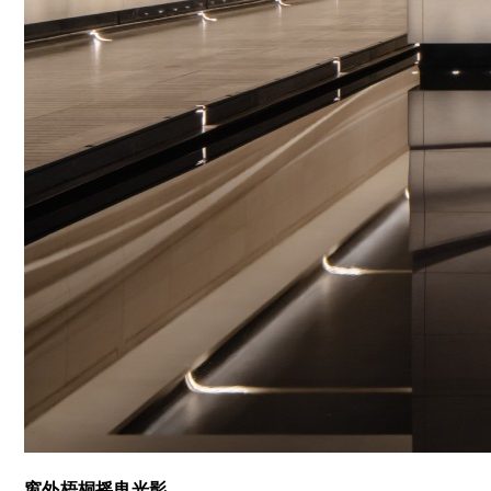
窗外梧桐摇曳光影