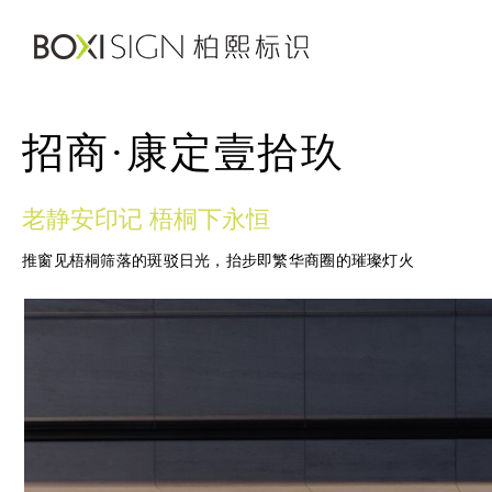
招商·康定壹拾玖
老静安印记 梧桐下永恒
推窗见梧桐筛落的斑驳日光，抬步即繁华商圈的璀璨灯火