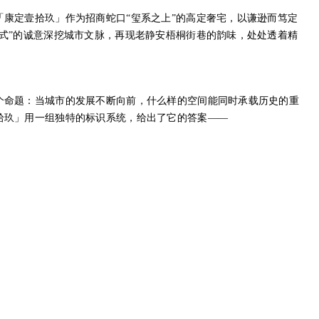
「康定壹拾玖」作为招商蛇口“玺系之上”的高定奢宅，以谦逊而笃定
古式”的诚意深挖城市文脉，再现老静安梧桐街巷的韵味，处处透着精
个命题：当城市的发展不断向前，什么样的空间能同时承载历史的重
拾玖」用一组独特的标识系统，给出了它的答案——